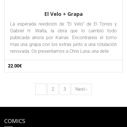
El Velo + Grapa
La esperada reedición de "El Velo" de El Torres y
Gabriel H. Walta, la obra que lo cambió todo
publicada ahora por Karras. Encontrareis el tomo
mas una grapa con los extras junto a una rotulación
renovada. Os presentamos a Chris Luna, una dete
22.00€
1
2
3
Next ›
COMICS