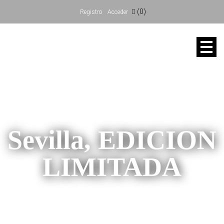
(0)
Registro
Acceder
Sevilla, EDICION
LIMITADA