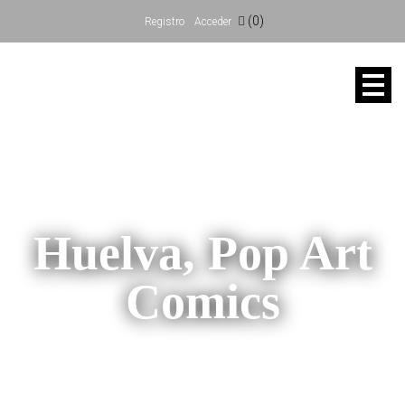
(0)
Registro
Acceder
Huelva, Pop Art
Comics