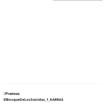
ElBosqueDeLosSuicidas_1_KARRAS
Previous
ElBosqueDeLosSuicidas_1_KARRAS