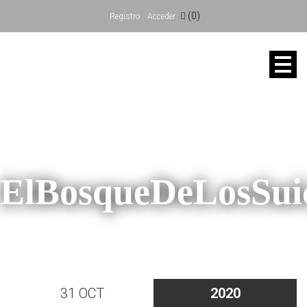
(0)
Registro
Acceder
ElBosqueDeLosSu
31 OCT
2020