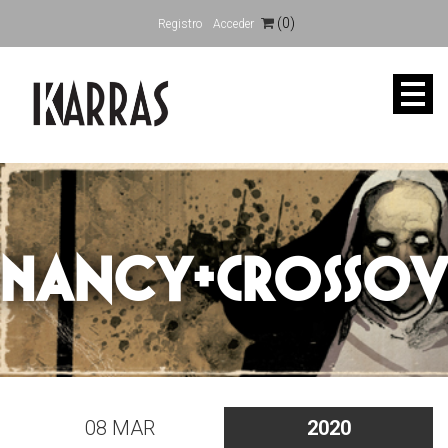
(0)
Registro
Acceder
Nancy+Crossove
08 MAR
2020