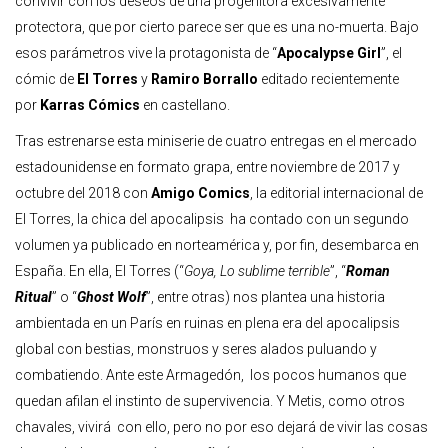
convivir con los deseos de una progenitora excesivamente
protectora, que por cierto parece ser que es una no-muerta. Bajo
esos parámetros vive la protagonista de “
Apocalypse Girl
”, el
cómic de
El Torres
y
Ramiro Borrallo
editado recientemente
por
Karras Cómics
en castellano.
Tras estrenarse esta miniserie de cuatro entregas en el mercado
estadounidense en formato grapa, entre noviembre de 2017 y
octubre del 2018 con
Amigo Comics
, la editorial internacional de
El Torres, la chica del apocalipsis ha contado con un segundo
volumen ya publicado en norteamérica y, por fin, desembarca en
España. En ella, El Torres (“
Goya, Lo sublime terrible
”, “
Roman
Ritual
” o “
Ghost Wolf
”, entre otras) nos plantea una historia
ambientada en un París en ruinas en plena era del apocalipsis
global con bestias, monstruos y seres alados puluando y
combatiendo. Ante este Armagedón, los pocos humanos que
quedan afilan el instinto de supervivencia. Y Metis, como otros
chavales, vivirá con ello, pero no por eso dejará de vivir las cosas