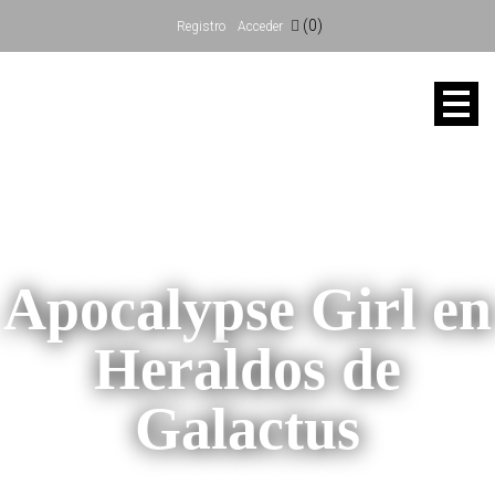
(0)
Registro
Acceder
Apocalypse Girl en
Heraldos de
Galactus