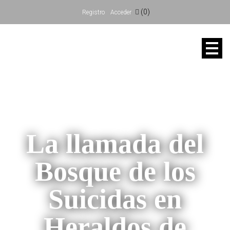
(0)
Registro
Acceder
La llamada del
Bosque de los
Suicidas en
Heraldos de