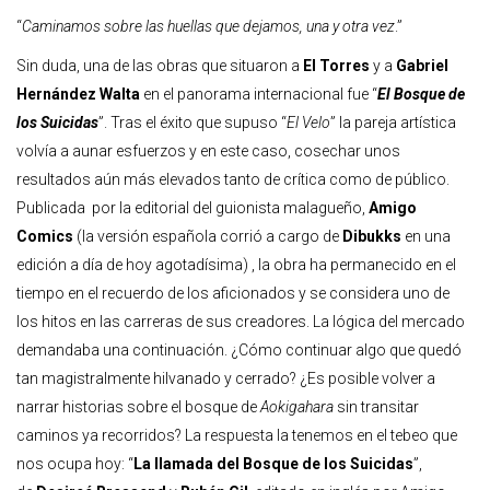
“
Caminamos sobre las huellas que dejamos, una y otra vez
.”
Sin duda, una de las obras que situaron a
El Torres
y a
Gabriel
Hernández Walta
en el panorama internacional fue “
El Bosque de
los Suicidas
”. Tras el éxito que supuso “
El Velo
” la pareja artística
volvía a aunar esfuerzos y en este caso, cosechar unos
resultados aún más elevados tanto de crítica como de público.
Publicada por la editorial del guionista malagueño,
Amigo
Comics
(la versión española corrió a cargo de
Dibukks
en una
edición a día de hoy agotadísima) , la obra ha permanecido en el
tiempo en el recuerdo de los aficionados y se considera uno de
los hitos en las carreras de sus creadores. La lógica del mercado
demandaba una continuación. ¿Cómo continuar algo que quedó
tan magistralmente hilvanado y cerrado? ¿Es posible volver a
narrar historias sobre el bosque de
Aokigahara
sin transitar
caminos ya recorridos? La respuesta la tenemos en el tebeo que
nos ocupa hoy: “
La llamada del Bosque de los Suicidas
”,