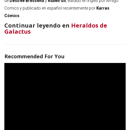
de
Desireé Bressend
y
Rubén Gil
, editado en inglés por Amigo
Comics y publicado en español recientemente por
Karras
Cómics
.
Continuar leyendo en
Heraldos de
Galactus
Recommended For You